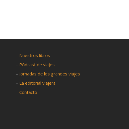

–
Nuestros libros
–
Pódcast de viajes
–
Jornadas de los grandes viajes
–
La editorial viajera
–
Contacto