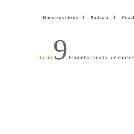
Nuestros libros
Pódcast
Coach
9
Inicio
Etiqueta: creador de conte
Viajar cambiará tu vida,
Alan Estrada, más conocido como Alan x 
española. Actor, bailarín y escritor, viaj