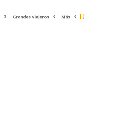
s
Grandes viajeros
Más
) | 182
s del mundo, al menos en lengua
seguidores sus aventuras y...