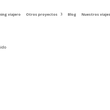
ing viajero
Otros proyectos
Blog
Nuestros viaje
nido
 con Alan Estrada (Alan x el mundo
el mundo, es uno de los creadores de contenido más famoso
a por el mundo desde hace años compartiendo con millones de 