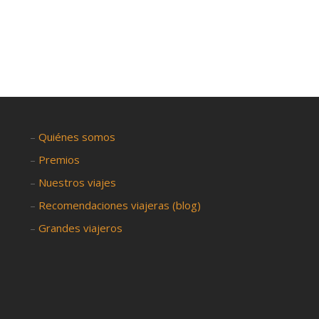
–
Quiénes somos
–
Premios
–
Nuestros viajes
–
Recomendaciones viajeras (blog)
–
Grandes viajeros