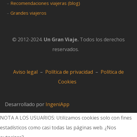
–
Recomendaciones viajeras (blog)
–
Grandes viajeros
© 2012-2024.
Un Gran Viaje.
Todos los derechos
reservados.
Aviso legal
–
Política de privacidad
–
Política de
Cookies
Desarrollado por
IngeniApp
NOTA A LOS USUARIOS: Utilizamos cookies solo con fines
estadísticos como casi todas las páginas web. ¿Nos