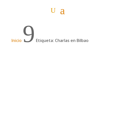
9
Inicio
Etiqueta: Charlas en Bilbao
Jornadas IATI de los grandes viajes 2019 en
Bilbao
¡Volvemos a Bilbao! El año pasado hicimos las
Jornadas IATI de los grandes viajes en Bilbao y