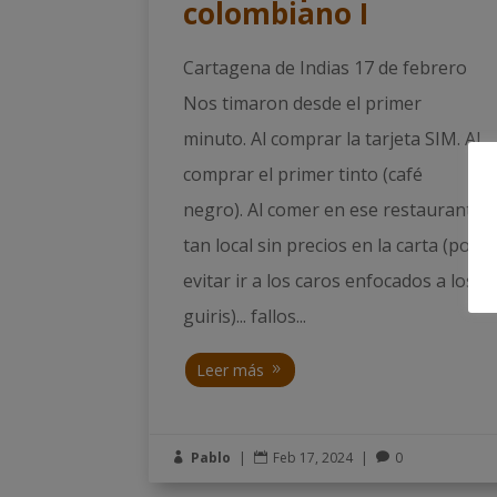
colombiano I
Cartagena de Indias 17 de febrero
Nos timaron desde el primer
minuto. Al comprar la tarjeta SIM. Al
comprar el primer tinto (café
negro). Al comer en ese restaurante
tan local sin precios en la carta (por
evitar ir a los caros enfocados a los
guiris)... fallos...
Leer más
Pablo
|
Feb 17, 2024
|
0


