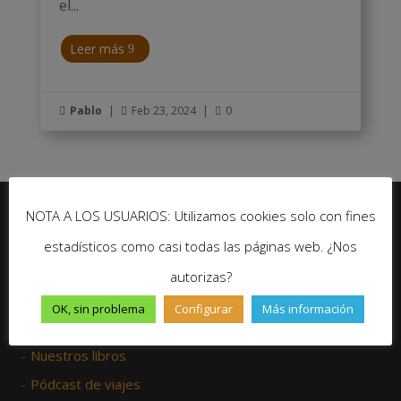
el...
Leer más
Pablo
|
Feb 23, 2024
|
0



NOTA A LOS USUARIOS: Utilizamos cookies solo con fines
estadísticos como casi todas las páginas web. ¿Nos
No te pierdas ninguna novedad de Un Gran Viaje
autorizas?
Suscríbete
OK, sin problema
Configurar
Más información
–
Nuestros libros
–
Pódcast de viajes