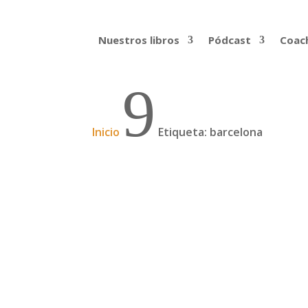
Nuestros libros
Pódcast
Coach
9
Inicio
Etiqueta: barcelona
Descubre los oradores de
Tras el éxito en Sevilla y Madrid, ¡las Jor
semana inolvidable, con 12 charlas de per
Leer más