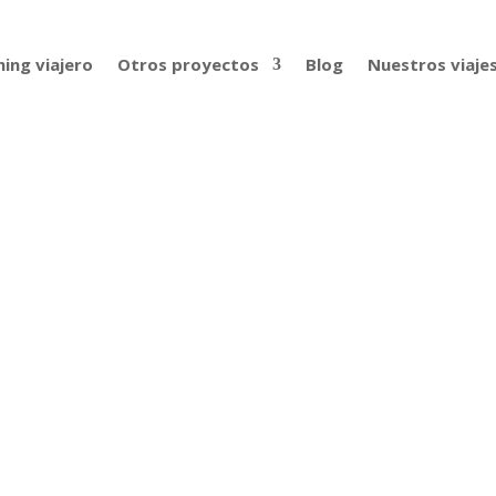
ing viajero
Otros proyectos
Blog
Nuestros viaje
 las Jornadas IATI de los grandes 
nadas IATI de los grandes viajes llegan a Barcelona! El 27 y 2
sonas que han hecho grandes viajes; con talleres para sacarl