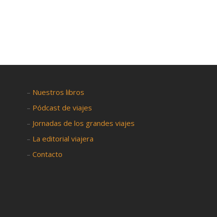

–
Nuestros libros
–
Pódcast de viajes
–
Jornadas de los grandes viajes
–
La editorial viajera
–
Contacto