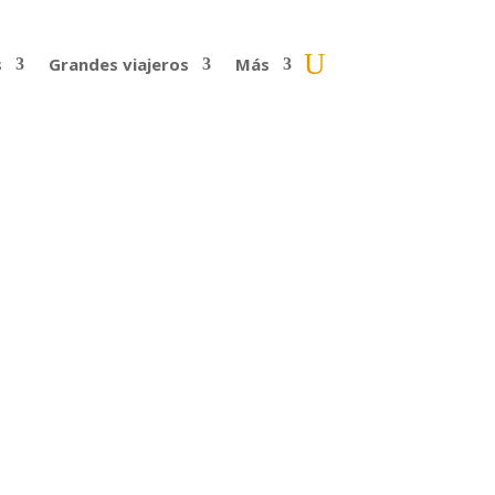
s
Grandes viajeros
Más
viajes de Barcelona
8 de mayo en Barcelona será un fin de
e más provecho a los...