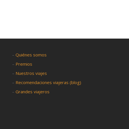
–
Quiénes somos
–
Premios
–
Nuestros viajes
–
Recomendaciones viajeras (blog)
–
Grandes viajeros