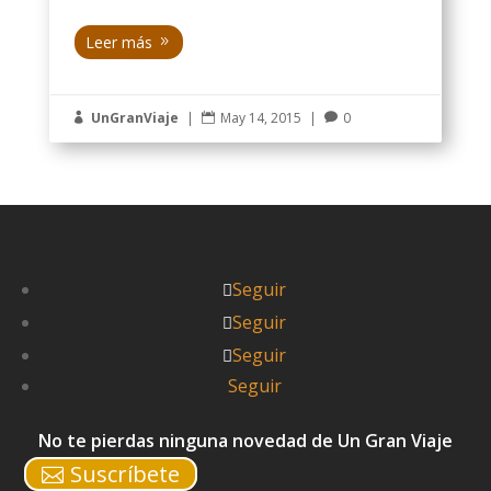
Leer más
UnGranViaje
|
May 14, 2015
|
0



Seguir
Seguir
Seguir
Seguir
No te pierdas ninguna novedad de Un Gran Viaje
Suscríbete