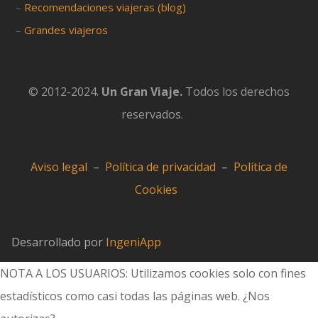
–
Recomendaciones viajeras (blog)
–
Grandes viajeros
© 2012-2024.
Un Gran Viaje.
Todos los derechos
reservados.
Aviso legal
–
Política de privacidad
–
Política de
Cookies
Desarrollado por
IngeniApp
NOTA A LOS USUARIOS: Utilizamos cookies solo con fines
estadísticos como casi todas las páginas web. ¿Nos