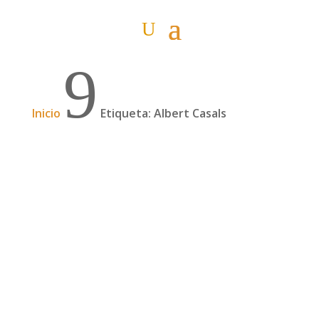
9
Inicio
Etiqueta: Albert Casals
I Jornadas Humboldt de los grandes viajes:
vídeo #4 Albert Casals
Hoy os traemos un nuevo vídeo de las I
Jornadas Humboldt de los grandes viajes,